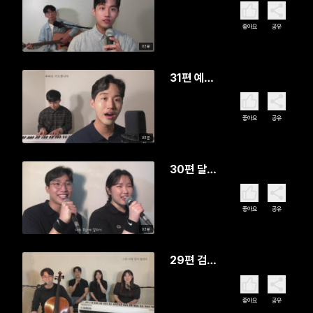
좋아요
공유
03분
31편 예배
하는 이들
에게
좋아요
공유
03분
30편 달리
기
좋아요
공유
03분
29편 검으
나 아름답
다
좋아요
공유