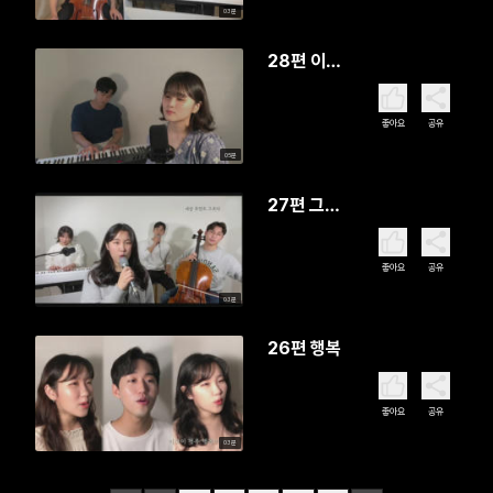
03분
28편 이제
는 내가 없
고, 내 모습
좋아요
공유
이대로
05분
27편 그분
은 말하시
네
좋아요
공유
03분
26편 행복
좋아요
공유
03분