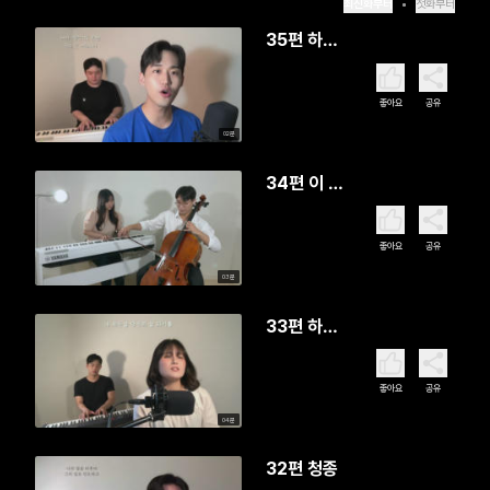
최신화부터
첫화부터
35편 하루
를 시작할
때
좋아요
공유
02분
34편 이 시
간 너의 맘
속에
좋아요
공유
03분
33편 하나
님 아버지
의 마음
좋아요
공유
04분
32편 청종