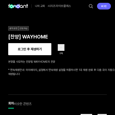
시리즈
라이브
클래스
나의 교회
로그인
음악/공연
찬양/워십
[찬양] WAYHOME
로그인 후 재생하기
구독
본향을 사모하는 찬양팀 WAYHOME의 찬양

* 연속재생안내: 마이페이지_설정에서 연속재생 설정을 허용하시면 1곡 재생 완료 후 다음 곡이 자동으
재생됩니다
회차
비슷한 콘텐츠