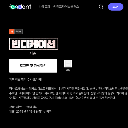
시리즈
라이브
클래스
나의 교회
로그인
드라마
로그인 후 재생하기
구독
기독 최초 범죄 수사 드라마!

형사 트래비스는 텍사스 이스트 뱅크에서 15년간 사건을 담당해왔다. 숱한 반전과 경악스러운 사건들을
주했던 그에게 어느 날 관계가 서먹했던 딸 케이티가 집으로 돌아온다. 신참 교육생의 등장과 거기에 종
수 없는 사건들까지 차례로 쏟아지면서 트래비스의 16년 형사 인생에 최대 위기가 찾아온다.

감독: 재로드 오플래허티

개요: 2019년 / 15세 관람가 / 미국