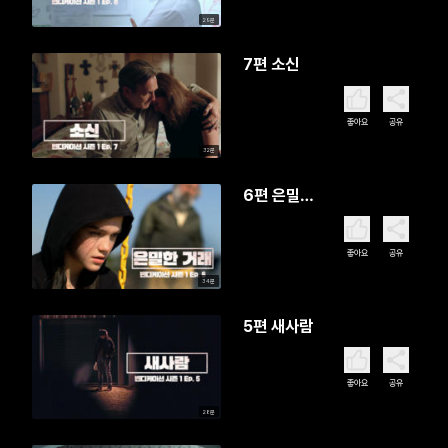
29분
7편 소신
좋아요
공유
32분
6편 은밀한
거래
좋아요
공유
34분
5편 새사람
좋아요
공유
28분