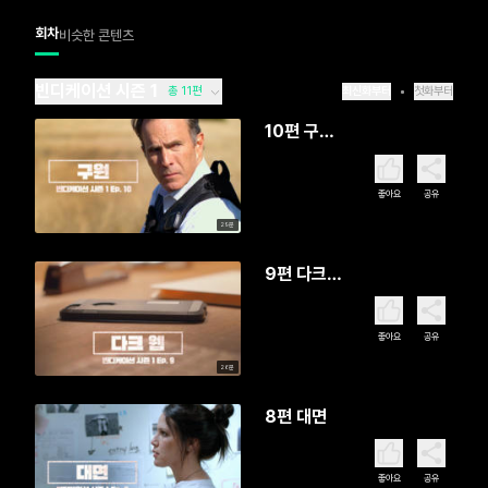
회차
비슷한 콘텐츠
빈디케이션 시즌 1
총 11편
최신화부터
첫화부터
10편 구원
(완)
좋아요
공유
29분
9편 다크
웹
좋아요
공유
26분
8편 대면
좋아요
공유