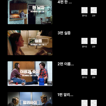
4편 한 남
자
좋아요
공유
28분
3편 실종
좋아요
공유
24분
2편 이름과
숫자
좋아요
공유
27분
1편 알리바
이