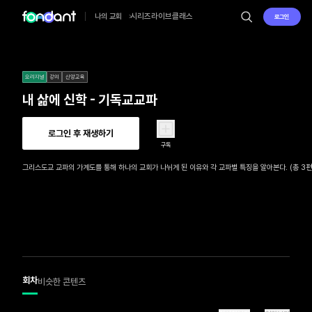
시리즈
라이브
클래스
나의 교회
로그인
오리지널
강의
신앙교육
내 삶에 신학 - 기독교교파
로그인 후 재생하기
구독
그리스도교 교파의 가계도를 통해 하나의 교회가 나뉘게 된 이유와 각 교파별 특징을 알아본다. (총 3편
회차
비슷한 콘텐츠