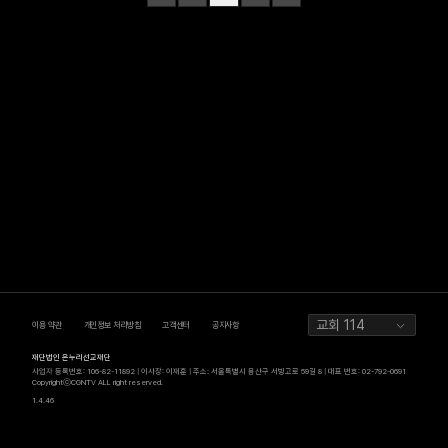
교회 114
이용 약관
개인정보 처리방침
고객센터
공지사항
재단법인 온누리선교재단
사업자 등록번호: 106-82-11892 | 이사장: 이재훈 | 주소: 서울특별시 용산구 서빙고로 59길 8 | 대표 번호: 02-792-0691
CopyrightⓒCGNTV ALL right reserved.
1.4.46