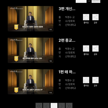
최신화부터
첫화부터
3편 개신교
의 다양한
출
박경수 교
교파와 성
연
수/장로회
좋아요
공유
자
신학대학교
공회 (완)
12분
2편 종교개
혁을 통해
출
박경수 교
나타난 교
연
수/장로회
좋아요
공유
자
신학대학교
파
15분
1편 왜 하나
의 교회가
출
박경수 교
나뉘었는
연
수/장로회
좋아요
공유
자
신학대학교
가?
13분
1