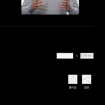
최신화부터
첫화부터
좋아요
공유