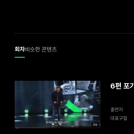
회차
비슷한 콘텐츠
6편 포
출연자
대표구절
20분