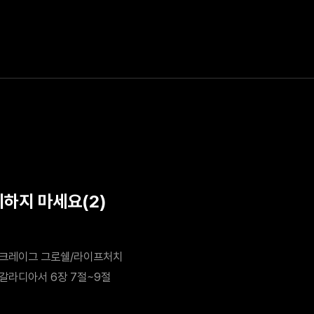
기하지 마세요(2)
크레이그 그로쉘/라이프처치
갈라디아서 6장 7절~9절