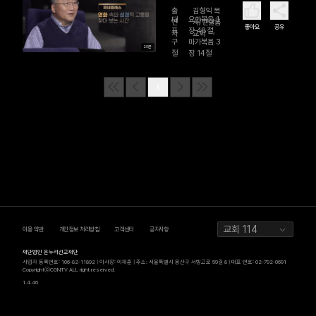
르침이 아
출
김형익 목
니라 선생
대
요한복음 1
연
사/벧샬롬
좋아요
공유
표
장 48절,
자
교회
님이 그립
구
마가복음 3
20분
다
절
장 14절
1
교회 114
이용 약관
개인정보 처리방침
고객센터
공지사항
재단법인 온누리선교재단
사업자 등록번호: 106-82-11892 | 이사장: 이재훈 | 주소: 서울특별시 용산구 서빙고로 59길 8 | 대표 번호: 02-792-0691
CopyrightⓒCGNTV ALL right reserved.
1.4.46