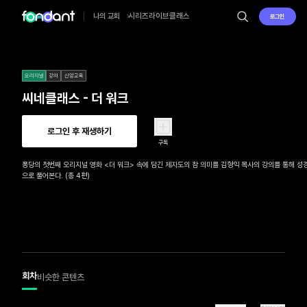
시리즈
라이브
클래스
나의 교회
로그인
오리지널
강의
신앙교육
씨네클래스 - 더 워크
로그인 후 재생하기
구독
퐁당의 첫번째 오리지널 영화 <더 워크> 속에 담긴 제자도의 참 의미를 김형익 목사의 강의를 통해 성
으로 풀어본다. (총 4편)
회차
비슷한 콘텐츠