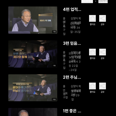
최신화부터
첫화부터
4편 업적이
아니라 사
출
김형익 목
랑, 일이 아
대
연
사/벧샬롬
요한복음
좋아요
공유
표
자
교회
니라 사람
13장 34
구
절~35절
17분
이다 (완)
절
3편 믿음으
로 살고, 믿
출
김형익 목
요한계시록
음으로 죽
대
연
사/벧샬롬
14장 13절,
좋아요
공유
표
자
교회
다
골로새서 3
구
장 22절
21분
절
~24절
2편 주님과
함께라면
출
김형익 목
광야도 넉
연
사/벧샬롬
골로새서
좋아요
공유
대표
자
교회
넉히 걸을
1장 29
구절
절
16분
수 있다
1편 좋은 가