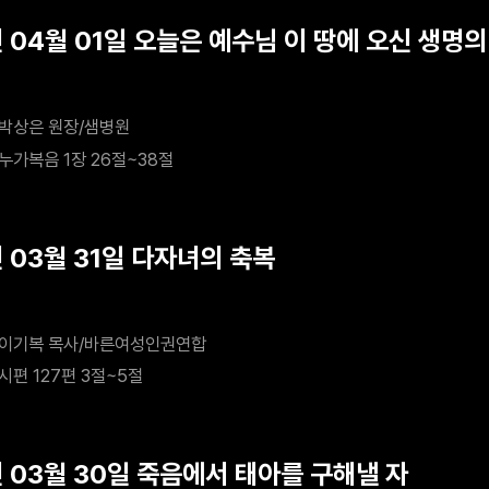
 04월 01일 오늘은 예수님 이 땅에 오신 생명의
박상은 원장/샘병원
누가복음 1장 26절~38절
 03월 31일 다자녀의 축복
이기복 목사/바른여성인권연합
시편 127편 3절~5절
년 03월 30일 죽음에서 태아를 구해낼 자