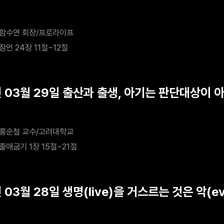
함수연 회장/프로라이프
잠언 24장 11절~12절
년 03월 29일 출산과 출생, 아기는 판단대상이 
홍순철 교수/고려대학교
출애굽기 1장 15절~21절
 03월 28일 생명(live)을 거스르는 것은 악(ev