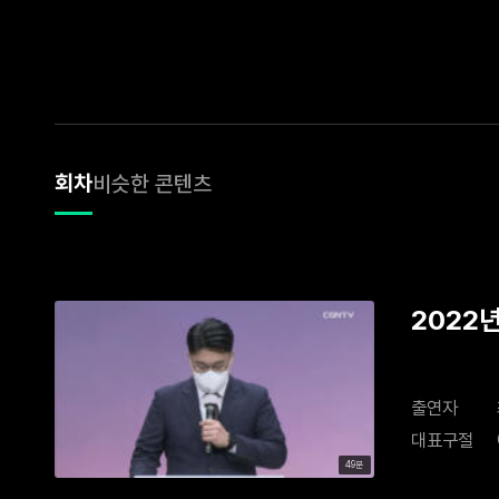
회차
비슷한 콘텐츠
2022
출연자
대표구절
49분