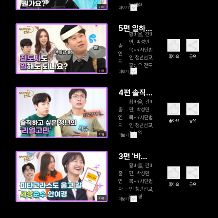
안태환
28분
더보기
5편 일하는
황바울, 간미
전도사
연, 박성민
출
목사/사단법
연
좋아요
공유
인 청년선교,
자
홍성우 전도
28분
더보기
사
4편 솔직하
황바울, 간미
고 싶은 청
출
연, 박성민
년
연
목사/사단법
좋아요
공유
자
인 청년선교,
정세일
28분
더보기
3편 '바
황바울, 간미
름'의 정석
출
연, 박성민
연
목사/사단법
좋아요
공유
자
인 청년선교,
안여경
29분
더보기