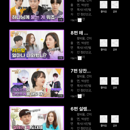
황바울, 간미
나님을 찾
출
연, 박성민
는게 쉽지
연
목사/사단법
좋아요
공유
자
인 청년선교,
않을까요?
강동현
27분
더보기
8편 왜 여
황바울, 간미
기 있어야
출
연, 박성민
돼요?
연
목사/사단법
좋아요
공유
자
인 청년선교,
정보라
28분
더보기
7편 당찬
황바울, 간미
금손 만화
출
연, 박성민
같은 내 얼
연
목사/사단법
좋아요
공유
자
인 청년선교,
굴
송지원
28분
더보기
6편 설렘을
황바울, 간미
알고 싶어
출
연, 박성민
요
연
목사/사단법
좋아요
공유
자
인 청년선교,