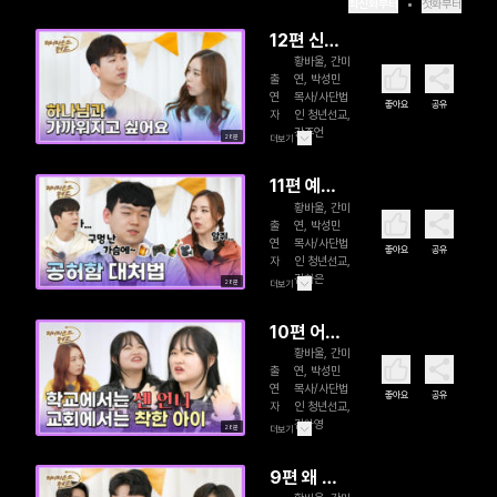
최신화부터
첫화부터
12편 신앙
황바울, 간미
과 현실의
출
연, 박성민
차이를 느
연
목사/사단법
좋아요
공유
자
인 청년선교,
낄 때 어떻
강주언
28분
더보기
게 해야 할
까요 (완)
11편 예배
황바울, 간미
가 왜 이렇
출
연, 박성민
게 졸릴까
연
목사/사단법
좋아요
공유
자
인 청년선교,
요
김하은
28분
더보기
10편 어려
황바울, 간미
운 상황이
출
연, 박성민
있을 때 하
연
목사/사단법
좋아요
공유
자
인 청년선교,
나님을 의
김아영
28분
더보기
지하기가
쉽지 않아
9편 왜 하
요