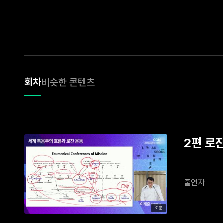
회차
비슷한 콘텐츠
2편 로
출연자
31분