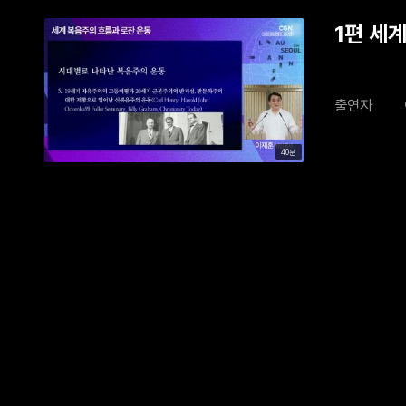
1편 세
출연자
40분