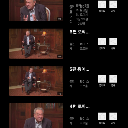
교회를 향
로마서 3장
출연
R.C. 스
한 바울의
대
19절~20
좋아요
공유
자
프로울
표
편지
절, 로마서
구
3장 23절
22분
절
~26절
6편 오직
믿음에 의
출연
R.C. 스
한
좋아요
공유
자
프로울
22분
5편 용어
정의하기
출연
R.C. 스
좋아요
공유
자
프로울
21분
4편 로마
가톨릭의
출연
R.C. 스
관점
좋아요
공유
자
프로울