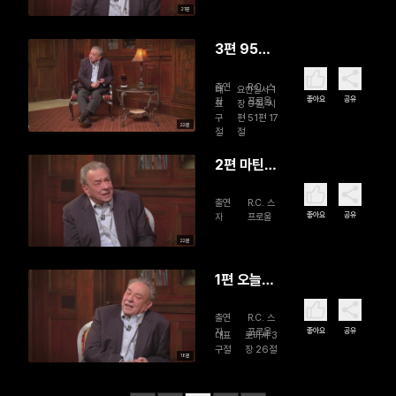
21분
3편 95개
논제
출연
R.C. 스
대
요한일서 1
좋아요
공유
자
프로울
표
장 9절, 시
구
편 51편 17
22분
절
절
2편 마틴
루터
출연
R.C. 스
좋아요
공유
자
프로울
22분
1편 오늘을
위한 교리
출연
R.C. 스
좋아요
공유
자
프로울
대표
로마서 3
구절
장 26절
18분