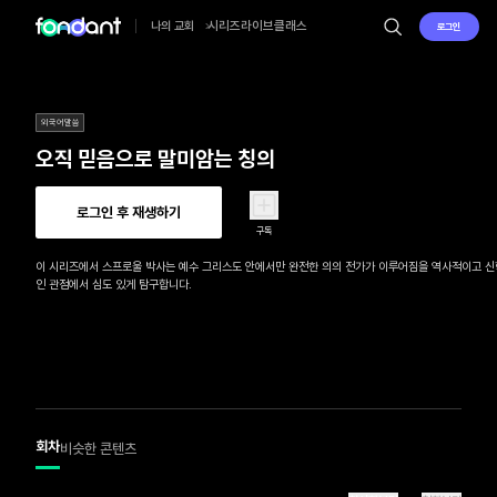
시리즈
라이브
클래스
나의 교회
로그인
외국어말씀
오직 믿음으로 말미암는 칭의
로그인 후 재생하기
구독
이 시리즈에서 스프로울 박사는 예수 그리스도 안에서만 완전한 의의 전가가 이루어짐을 역사적이고 
인 관점에서 심도 있게 탐구합니다.
회차
비슷한 콘텐츠