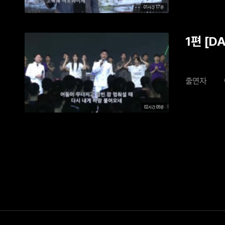
01시간 17분
1편 [D
출연자
02시간 06분