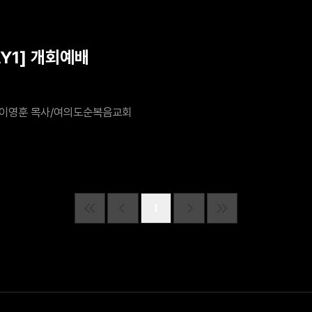
AY1] 개회예배
이영훈 목사/여의도순복음교회
1