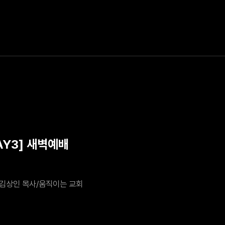
AY3] 새벽예배
김상인 목사/움직이는 교회