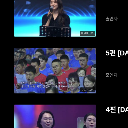
출연자
03시간 30분
5편 [D
출연자
01시간 22분
4편 [D