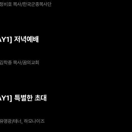
정비호 목사/한국군종목사단
AY1] 저녁예배
김학중 목사/꿈의교회
AY1] 특별한 초대
유영광/테너, 하모나이즈