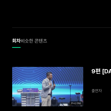
회차
비슷한 콘텐츠
9편 [D
출연자
01시간 29분