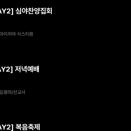
DAY2] 심야찬양집회
아이자야 식스티원
AY2] 저녁예배
김용의/선교사
AY2] 복음축제