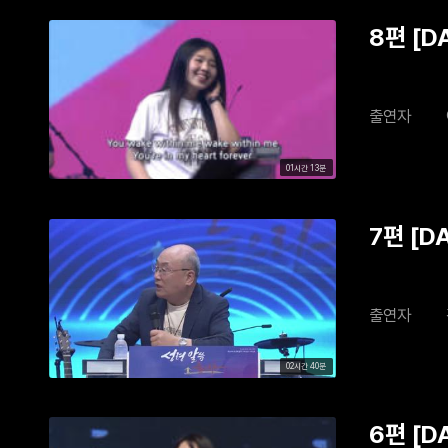
8편 [
출연자
01시간 13분
7편 [D
출연자
02시간 40분
6편 [D