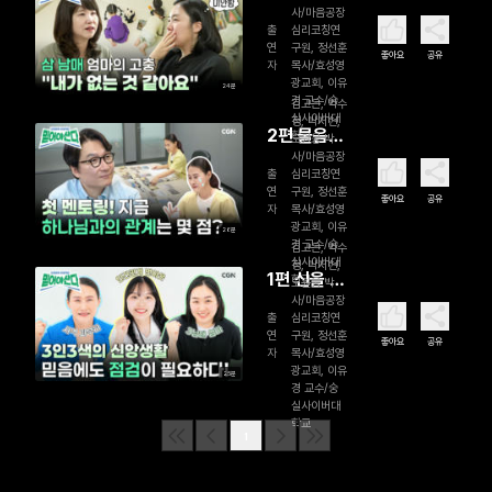
사/마음공장
상담소 2
출
심리코칭연
연
구원, 정선훈
좋아요
공유
자
목사/효성영
광교회, 이유
24분
경 교수/숭
김고은, 박수
실사이버대
정, 박지현,
2편 물음표
학교
오원웅 박
사/마음공장
상담소 1
출
심리코칭연
연
구원, 정선훈
좋아요
공유
자
목사/효성영
광교회, 이유
26분
경 교수/숭
김고은, 박수
실사이버대
정, 박지현,
1편 신을 잊
학교
오원웅 박
사/마음공장
은 그대에
출
심리코칭연
게
연
구원, 정선훈
좋아요
공유
자
목사/효성영
광교회, 이유
25분
경 교수/숭
실사이버대
학교
1