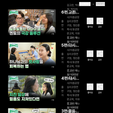
최신화부터
첫화부터
김고은, 박수
정, 박지현,
6편 교환
오원웅 박
사/마음공장
일기
출
심리코칭연
연
구원, 정선훈
좋아요
공유
자
목사/효성영
광교회, 이유
25분
경 교수/숭
김고은, 박수
실사이버대
정, 박지현,
5편 다시,
학교
오원웅 박
사/마음공장
첫사랑
출
심리코칭연
연
구원, 정선훈
좋아요
공유
자
목사/효성영
광교회, 이유
25분
경 교수/숭
김고은, 박수
실사이버대
정, 박지현,
4편 다시
학교
오원웅 박
사/마음공장
하는 신앙
출
심리코칭연
고백
연
구원, 정선훈
좋아요
공유
자
목사/효성영
광교회, 이유
25분
경 교수/숭
김고은, 박수
실사이버대
정, 박지현,
3편 물음표
학교
오원웅 박