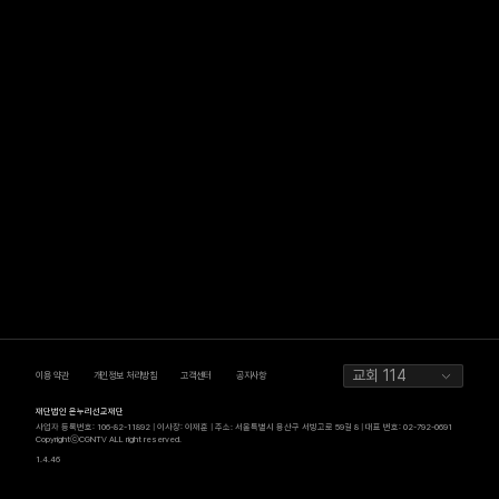
교회 114
이용 약관
개인정보 처리방침
고객센터
공지사항
재단법인 온누리선교재단
사업자 등록번호: 106-82-11892 | 이사장: 이재훈 | 주소: 서울특별시 용산구 서빙고로 59길 8 | 대표 번호: 02-792-0691
CopyrightⓒCGNTV ALL right reserved.
1.4.46