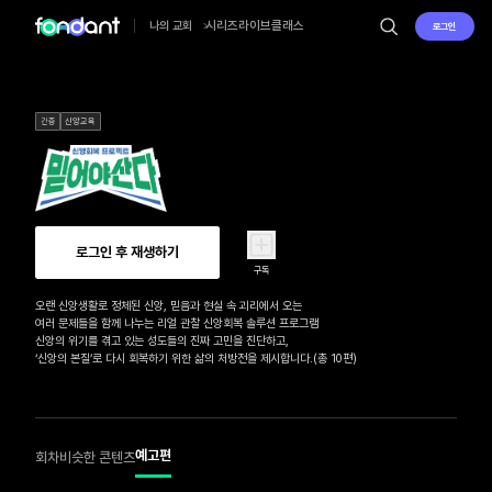
시리즈
라이브
클래스
나의 교회
로그인
간증
신앙교육
로그인 후 재생하기
구독
오랜 신앙생활로 정체된 신앙, 믿음과 현실 속 괴리에서 오는 

여러 문제들을 함께 나누는 리얼 관찰 신앙회복 솔루션 프로그램 

신앙의 위기를 겪고 있는 성도들의 진짜 고민을 진단하고, 

‘신앙의 본질’로 다시 회복하기 위한 삶의 처방전을 제시합니다.(총 10편)
예고편
회차
비슷한 콘텐츠